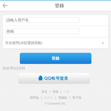
登錄
安全提問(未設置請忽略)
登錄
或使用QQ登錄
首頁
|
登錄
|
註冊
標準版
|
觸屏版
|
電腦版
|
客戶端
© Comsenz Inc.