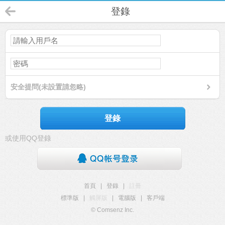
登錄
安全提問(未設置請忽略)
登錄
或使用QQ登錄
首頁
|
登錄
|
註冊
標準版
|
觸屏版
|
電腦版
|
客戶端
© Comsenz Inc.