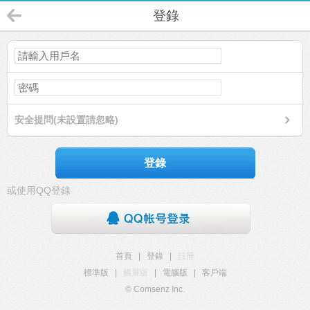
登錄
安全提問(未設置請忽略)
登錄
或使用QQ登錄
首頁
|
登錄
|
註冊
標準版
|
觸屏版
|
電腦版
|
客戶端
© Comsenz Inc.