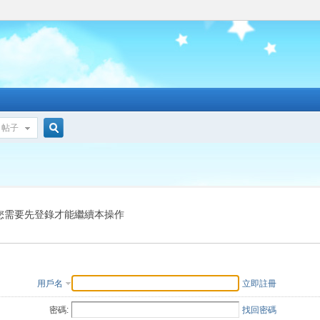
帖子
搜
索
您需要先登錄才能繼續本操作
用戶名
立即註冊
密碼:
找回密碼