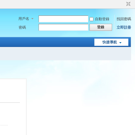
用戶名
自動登錄
找回密碼
登錄
密碼
立即註冊
快捷導航