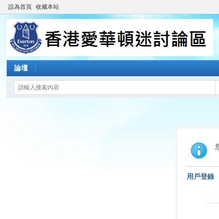
設為首頁
收藏本站
論壇
用戶登錄