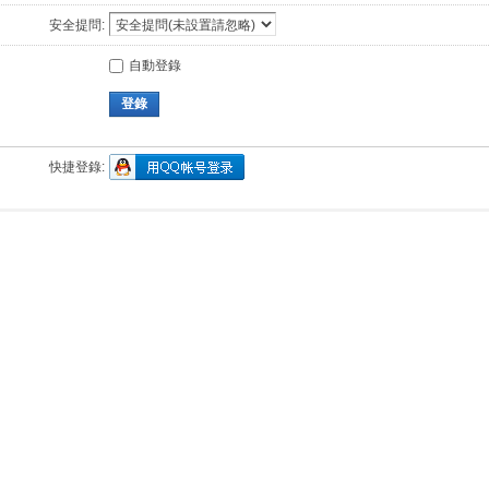
安全提問:
自動登錄
登錄
快捷登錄: