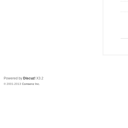
Powered by
Discuz!
X3.2
© 2001-2013
Comsenz Inc.