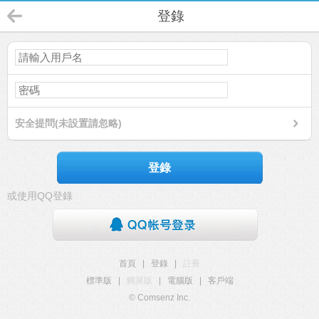
登錄
安全提問(未設置請忽略)
登錄
或使用QQ登錄
首頁
|
登錄
|
註冊
標準版
|
觸屏版
|
電腦版
|
客戶端
© Comsenz Inc.