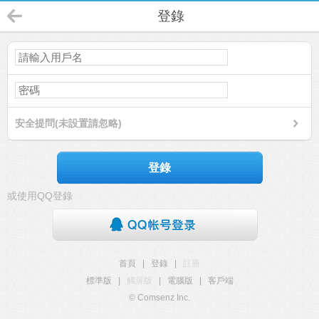
登錄
安全提問(未設置請忽略)
登錄
或使用QQ登錄
首頁
|
登錄
|
註冊
標準版
|
觸屏版
|
電腦版
|
客戶端
© Comsenz Inc.