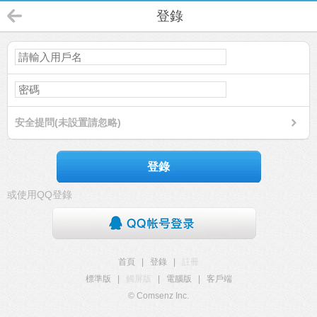
登錄
安全提問(未設置請忽略)
登錄
或使用QQ登錄
首頁
|
登錄
|
註冊
標準版
|
觸屏版
|
電腦版
|
客戶端
© Comsenz Inc.