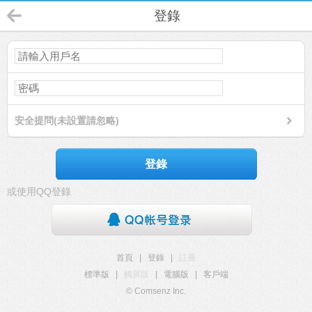
登錄
安全提問(未設置請忽略)
登錄
或使用QQ登錄
首頁
|
登錄
|
註冊
標準版
|
觸屏版
|
電腦版
|
客戶端
© Comsenz Inc.