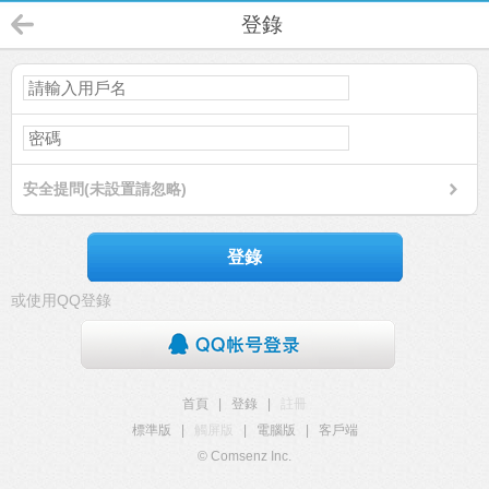
登錄
安全提問(未設置請忽略)
登錄
或使用QQ登錄
首頁
|
登錄
|
註冊
標準版
|
觸屏版
|
電腦版
|
客戶端
© Comsenz Inc.