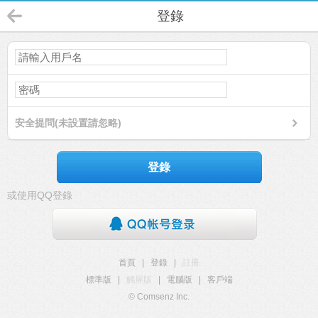
登錄
安全提問(未設置請忽略)
登錄
或使用QQ登錄
首頁
|
登錄
|
註冊
標準版
|
觸屏版
|
電腦版
|
客戶端
© Comsenz Inc.