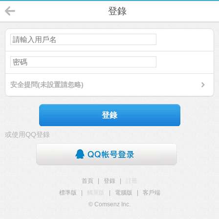
登錄
安全提問(未設置請忽略)
登錄
或使用QQ登錄
首頁
|
登錄
|
註冊
標準版
|
觸屏版
|
電腦版
|
客戶端
© Comsenz Inc.