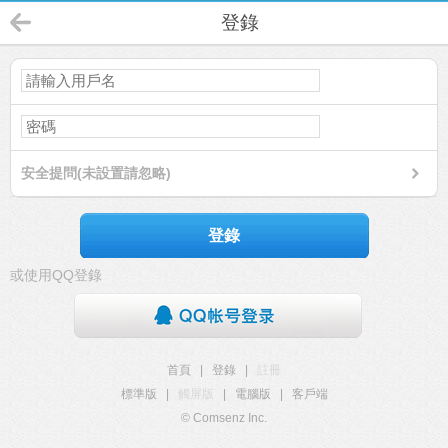
登錄
安全提問(未設置請忽略)
登錄
或使用QQ登錄
首頁
|
登錄
|
註冊
標準版
|
觸屏版
|
電腦版
|
客戶端
© Comsenz Inc.