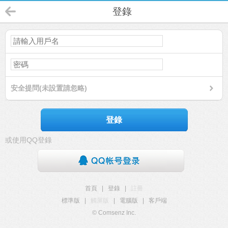
登錄
安全提問(未設置請忽略)
登錄
或使用QQ登錄
首頁
|
登錄
|
註冊
標準版
|
觸屏版
|
電腦版
|
客戶端
© Comsenz Inc.