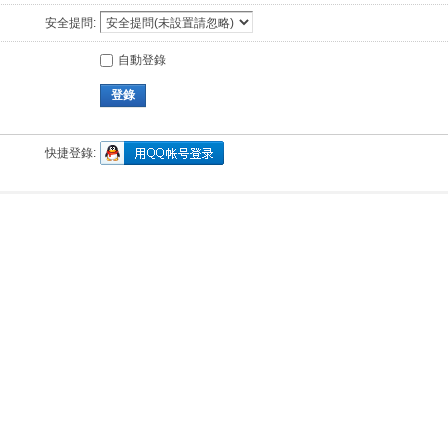
安全提問:
自動登錄
登錄
快捷登錄: