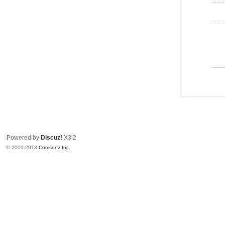
Powered by
Discuz!
X3.2
© 2001-2013
Comsenz Inc.