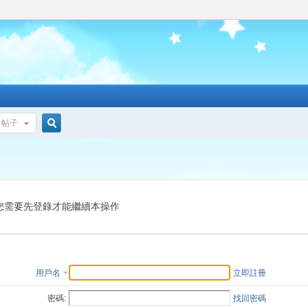
帖子
搜
索
您需要先登錄才能繼續本操作
用戶名
立即註冊
密碼:
找回密碼