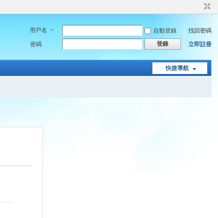
用戶名
自動登錄
找回密碼
登錄
密碼
立即註冊
快捷導航