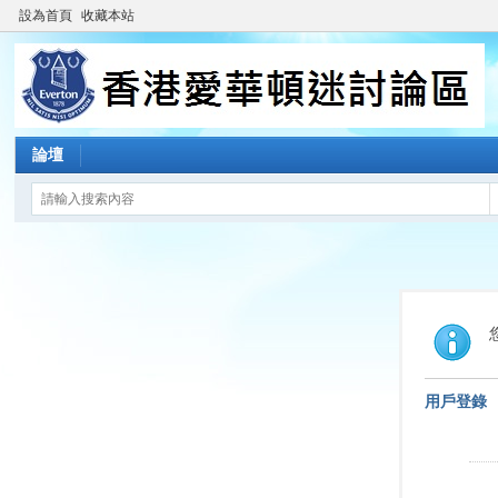
設為首頁
收藏本站
論壇
用戶登錄