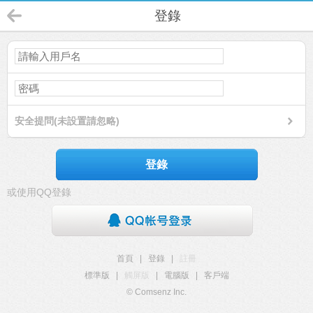
登錄
安全提問(未設置請忽略)
登錄
或使用QQ登錄
首頁
|
登錄
|
註冊
標準版
|
觸屏版
|
電腦版
|
客戶端
© Comsenz Inc.