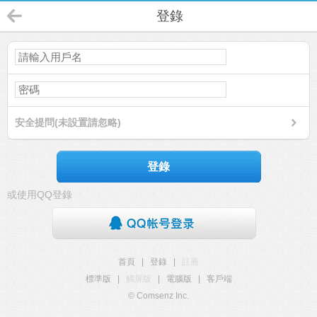
登錄
安全提問(未設置請忽略)
登錄
或使用QQ登錄
首頁
|
登錄
|
註冊
標準版
|
觸屏版
|
電腦版
|
客戶端
© Comsenz Inc.