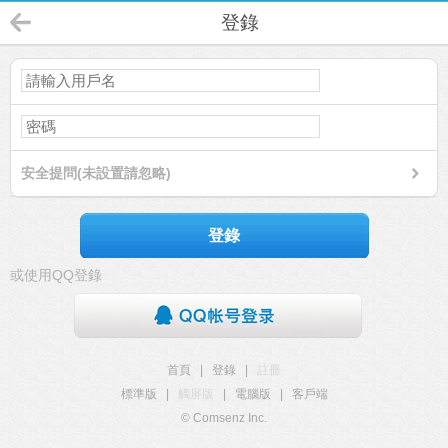
登錄
安全提問(未設置請忽略)
登錄
或使用QQ登錄
首頁
|
登錄
|
註冊
標準版
|
觸屏版
|
電腦版
|
客戶端
© Comsenz Inc.