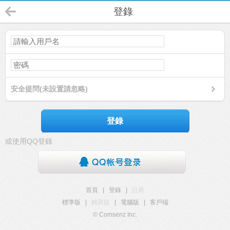
登錄
安全提問(未設置請忽略)
登錄
或使用QQ登錄
首頁
|
登錄
|
註冊
標準版
|
觸屏版
|
電腦版
|
客戶端
© Comsenz Inc.