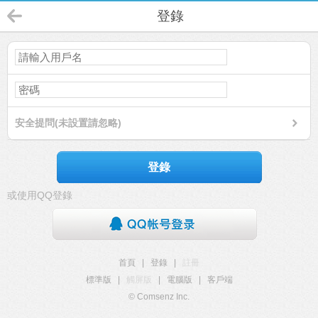
登錄
安全提問(未設置請忽略)
登錄
或使用QQ登錄
首頁
|
登錄
|
註冊
標準版
|
觸屏版
|
電腦版
|
客戶端
© Comsenz Inc.