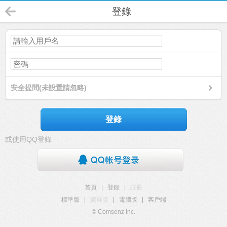
登錄
安全提問(未設置請忽略)
登錄
或使用QQ登錄
首頁
|
登錄
|
註冊
標準版
|
觸屏版
|
電腦版
|
客戶端
© Comsenz Inc.