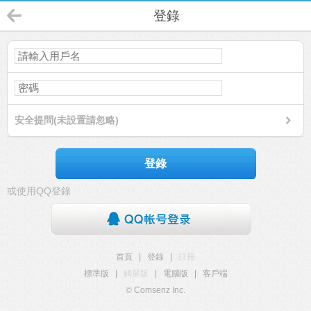
登錄
安全提問(未設置請忽略)
登錄
或使用QQ登錄
首頁
|
登錄
|
註冊
標準版
|
觸屏版
|
電腦版
|
客戶端
© Comsenz Inc.