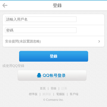
登錄
安全提問(未設置請忽略)
登錄
或使用QQ登錄
首頁
|
登錄
|
註冊
標準版
|
觸屏版
|
電腦版
|
客戶端
© Comsenz Inc.