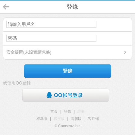
登錄
安全提問(未設置請忽略)
登錄
或使用QQ登錄
首頁
|
登錄
|
註冊
標準版
|
觸屏版
|
電腦版
|
客戶端
© Comsenz Inc.