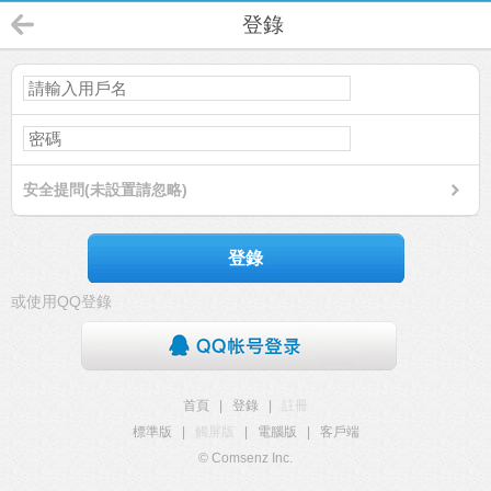
登錄
安全提問(未設置請忽略)
登錄
或使用QQ登錄
首頁
|
登錄
|
註冊
標準版
|
觸屏版
|
電腦版
|
客戶端
© Comsenz Inc.