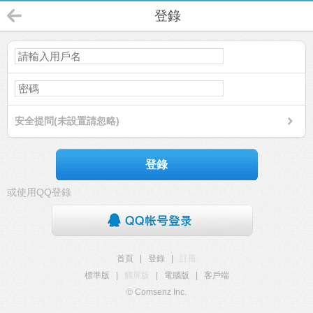
登錄
安全提問(未設置請忽略)
登錄
或使用QQ登錄
首頁
|
登錄
|
註冊
標準版
|
觸屏版
|
電腦版
|
客戶端
© Comsenz Inc.