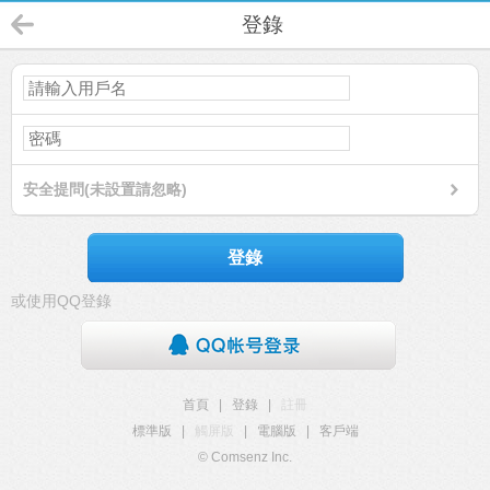
登錄
安全提問(未設置請忽略)
登錄
或使用QQ登錄
首頁
|
登錄
|
註冊
標準版
|
觸屏版
|
電腦版
|
客戶端
© Comsenz Inc.