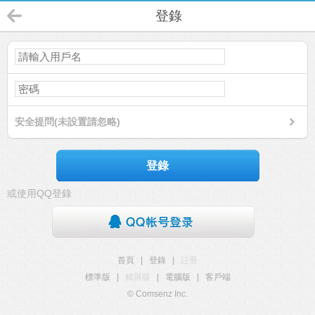
登錄
安全提問(未設置請忽略)
登錄
或使用QQ登錄
首頁
|
登錄
|
註冊
標準版
|
觸屏版
|
電腦版
|
客戶端
© Comsenz Inc.