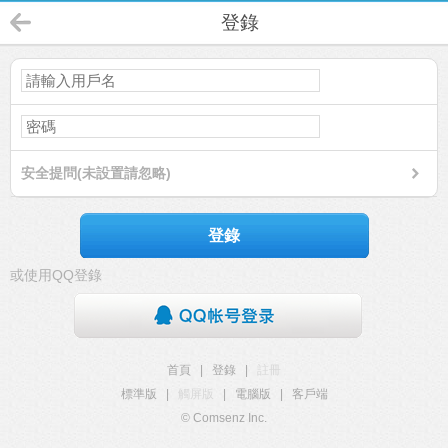
登錄
安全提問(未設置請忽略)
登錄
或使用QQ登錄
首頁
|
登錄
|
註冊
標準版
|
觸屏版
|
電腦版
|
客戶端
© Comsenz Inc.