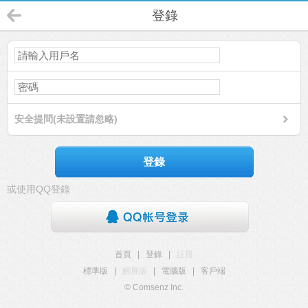
登錄
安全提問(未設置請忽略)
登錄
或使用QQ登錄
首頁
|
登錄
|
註冊
標準版
|
觸屏版
|
電腦版
|
客戶端
© Comsenz Inc.