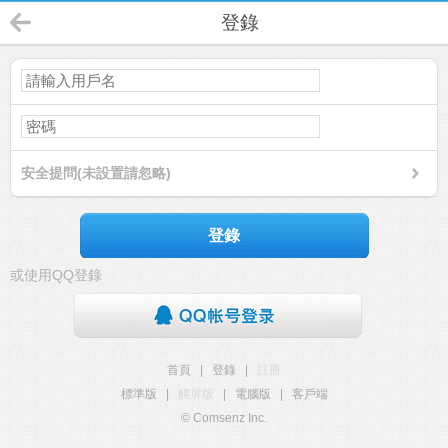
登錄
安全提問(未設置請忽略)
登錄
或使用QQ登錄
首頁
|
登錄
|
註冊
標準版
|
觸屏版
|
電腦版
|
客戶端
© Comsenz Inc.