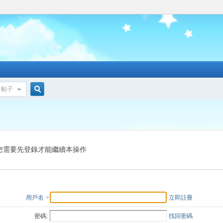
帖子
搜
索
您需要先登錄才能繼續本操作
用戶名
立即註冊
密碼:
找回密碼