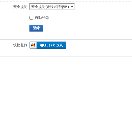
安全提問:
自動登錄
登錄
快捷登錄: