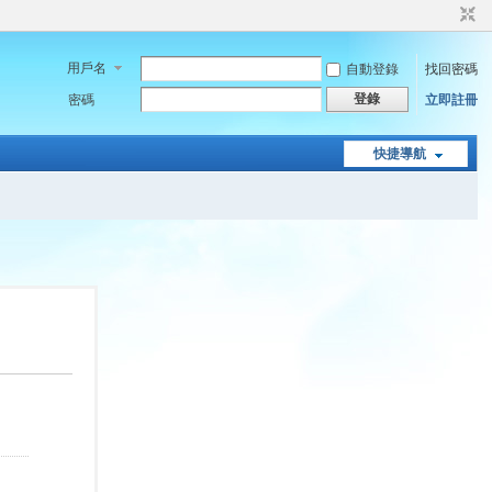
用戶名
自動登錄
找回密碼
登錄
密碼
立即註冊
快捷導航