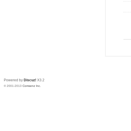
Powered by
Discuz!
X3.2
© 2001-2013
Comsenz Inc.