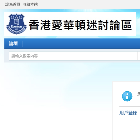
設為首頁
收藏本站
論壇
用戶登錄