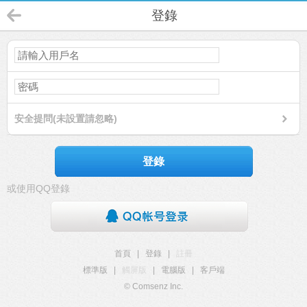
登錄
安全提問(未設置請忽略)
登錄
或使用QQ登錄
首頁
|
登錄
|
註冊
標準版
|
觸屏版
|
電腦版
|
客戶端
© Comsenz Inc.