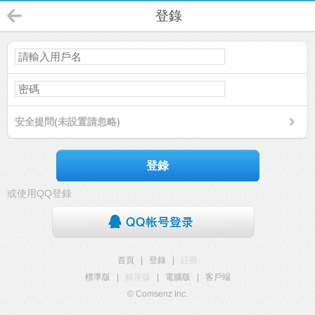
登錄
安全提問(未設置請忽略)
登錄
或使用QQ登錄
首頁
|
登錄
|
註冊
標準版
|
觸屏版
|
電腦版
|
客戶端
© Comsenz Inc.