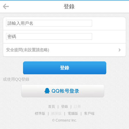
登錄
安全提問(未設置請忽略)
登錄
或使用QQ登錄
首頁
|
登錄
|
註冊
標準版
|
觸屏版
|
電腦版
|
客戶端
© Comsenz Inc.