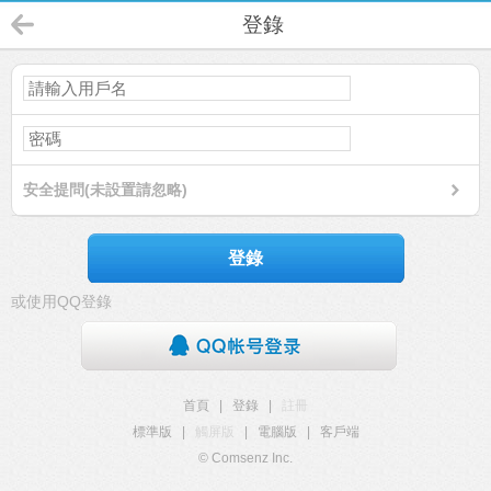
登錄
安全提問(未設置請忽略)
登錄
或使用QQ登錄
首頁
|
登錄
|
註冊
標準版
|
觸屏版
|
電腦版
|
客戶端
© Comsenz Inc.