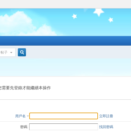
帖子
搜
索
您需要先登錄才能繼續本操作
用戶名
立即註冊
密碼:
找回密碼