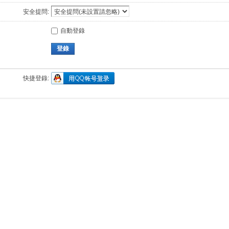
安全提問:
自動登錄
登錄
快捷登錄: