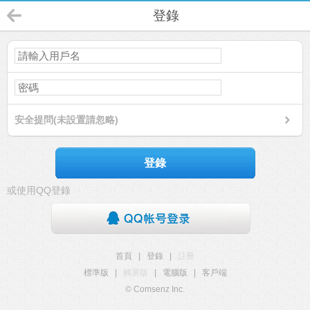
登錄
安全提問(未設置請忽略)
登錄
或使用QQ登錄
首頁
|
登錄
|
註冊
標準版
|
觸屏版
|
電腦版
|
客戶端
© Comsenz Inc.