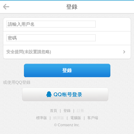
登錄
安全提問(未設置請忽略)
登錄
或使用QQ登錄
首頁
|
登錄
|
註冊
標準版
|
觸屏版
|
電腦版
|
客戶端
© Comsenz Inc.