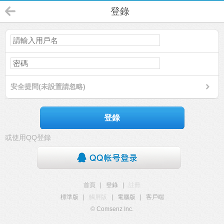
登錄
安全提問(未設置請忽略)
登錄
或使用QQ登錄
首頁
|
登錄
|
註冊
標準版
|
觸屏版
|
電腦版
|
客戶端
© Comsenz Inc.