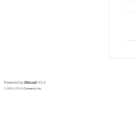
Powered by
Discuz!
X3.2
© 2001-2013
Comsenz Inc.