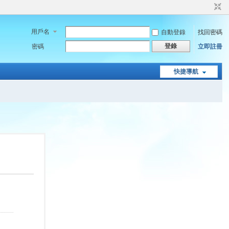
用戶名
自動登錄
找回密碼
登錄
密碼
立即註冊
快捷導航