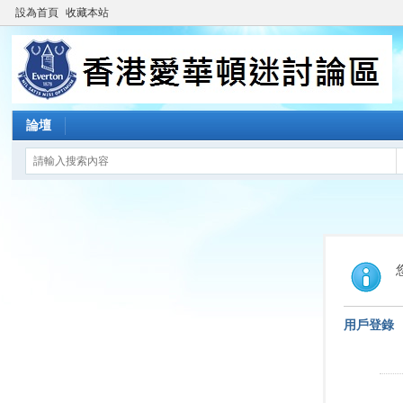
設為首頁
收藏本站
論壇
用戶登錄