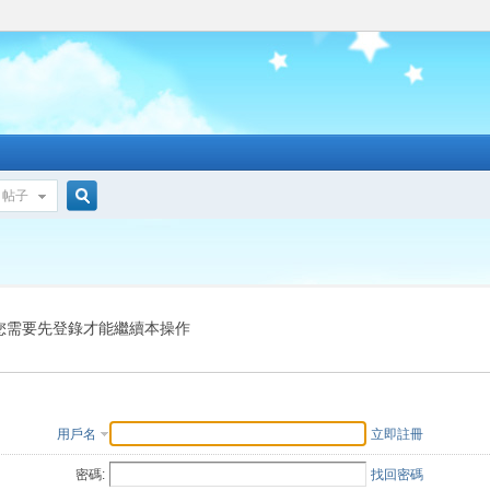
帖子
搜
索
您需要先登錄才能繼續本操作
用戶名
立即註冊
密碼:
找回密碼