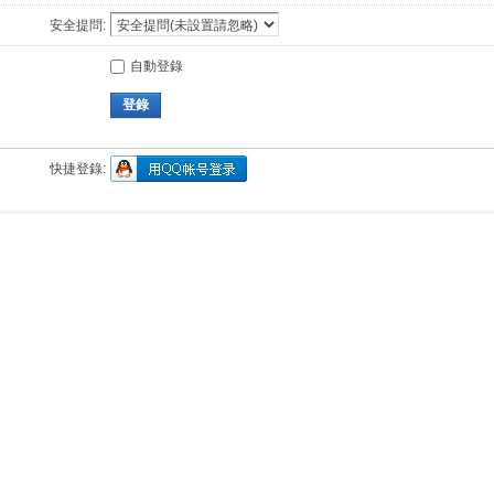
安全提問:
自動登錄
登錄
快捷登錄: