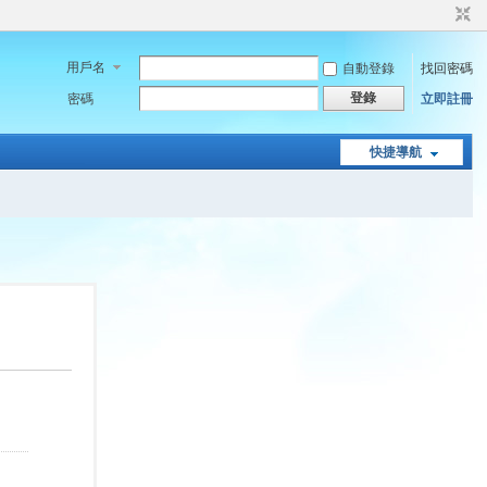
用戶名
自動登錄
找回密碼
登錄
密碼
立即註冊
快捷導航