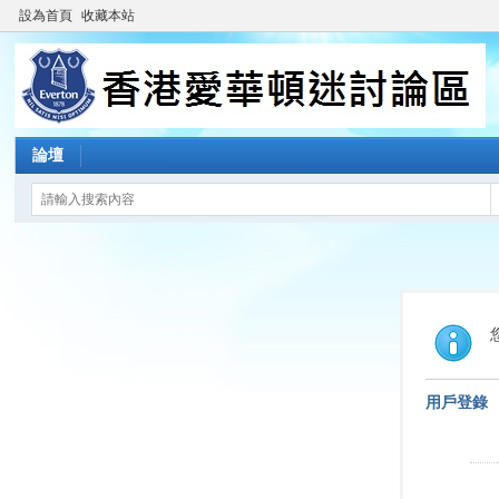
設為首頁
收藏本站
論壇
用戶登錄