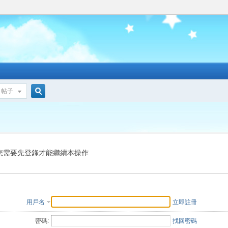
帖子
搜
索
您需要先登錄才能繼續本操作
用戶名
立即註冊
密碼:
找回密碼