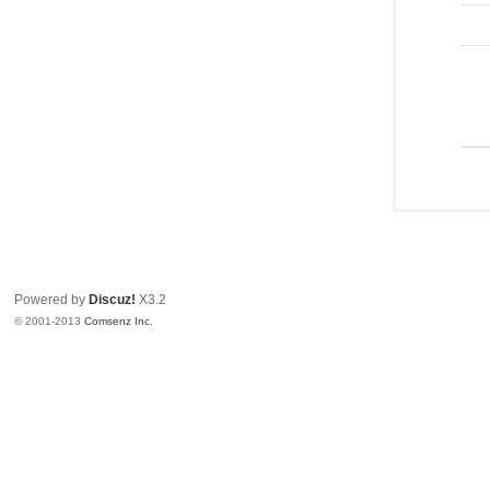
Powered by
Discuz!
X3.2
© 2001-2013
Comsenz Inc.