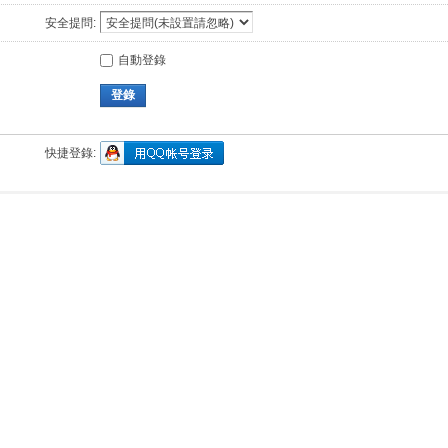
安全提問:
自動登錄
登錄
快捷登錄: