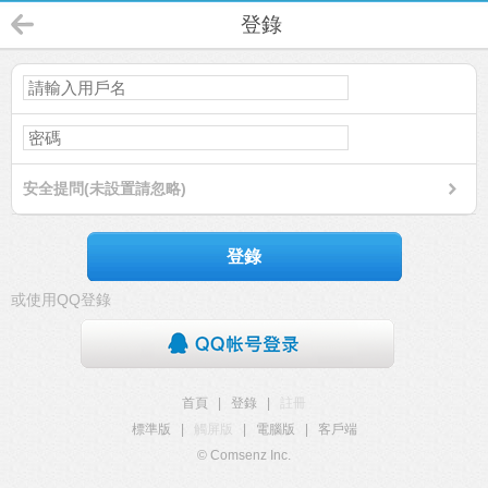
登錄
安全提問(未設置請忽略)
登錄
或使用QQ登錄
首頁
|
登錄
|
註冊
標準版
|
觸屏版
|
電腦版
|
客戶端
© Comsenz Inc.