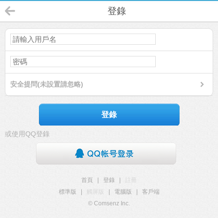
登錄
安全提問(未設置請忽略)
登錄
或使用QQ登錄
首頁
|
登錄
|
註冊
標準版
|
觸屏版
|
電腦版
|
客戶端
© Comsenz Inc.