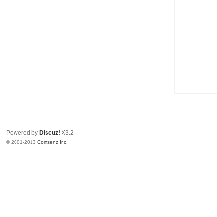
Powered by
Discuz!
X3.2
© 2001-2013
Comsenz Inc.