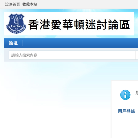
設為首頁
收藏本站
論壇
用戶登錄