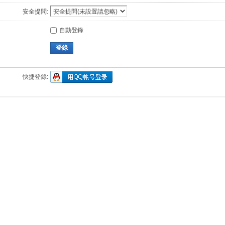
安全提問:
自動登錄
登錄
快捷登錄: