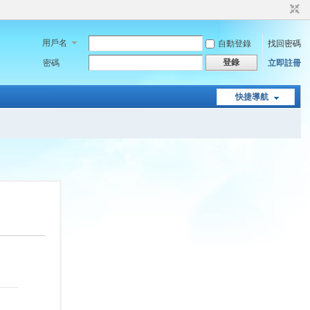
用戶名
自動登錄
找回密碼
登錄
密碼
立即註冊
快捷導航