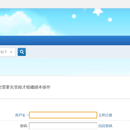
帖子
搜
索
您需要先登錄才能繼續本操作
用戶名
立即註冊
密碼:
找回密碼