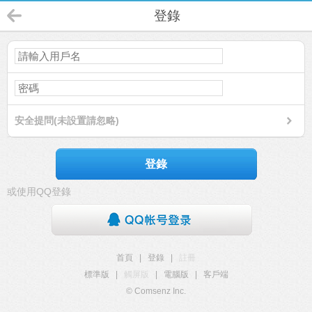
登錄
安全提問(未設置請忽略)
登錄
或使用QQ登錄
首頁
|
登錄
|
註冊
標準版
|
觸屏版
|
電腦版
|
客戶端
© Comsenz Inc.