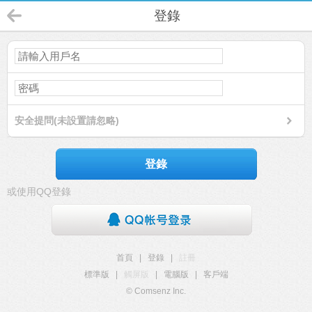
登錄
安全提問(未設置請忽略)
登錄
或使用QQ登錄
首頁
|
登錄
|
註冊
標準版
|
觸屏版
|
電腦版
|
客戶端
© Comsenz Inc.