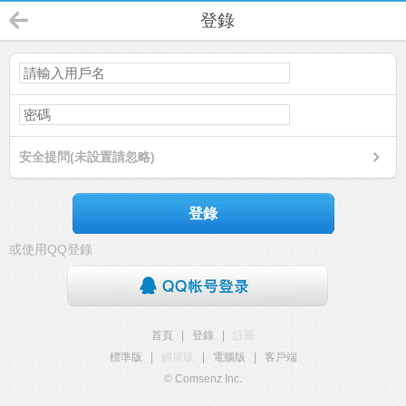
登錄
安全提問(未設置請忽略)
登錄
或使用QQ登錄
首頁
|
登錄
|
註冊
標準版
|
觸屏版
|
電腦版
|
客戶端
© Comsenz Inc.