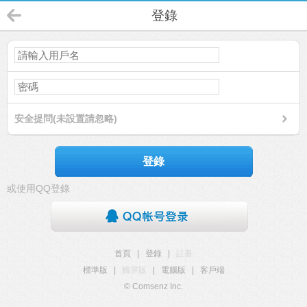
登錄
安全提問(未設置請忽略)
登錄
或使用QQ登錄
首頁
|
登錄
|
註冊
標準版
|
觸屏版
|
電腦版
|
客戶端
© Comsenz Inc.