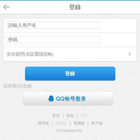
登錄
安全提問(未設置請忽略)
登錄
或使用QQ登錄
首頁
|
登錄
|
註冊
標準版
|
觸屏版
|
電腦版
|
客戶端
© Comsenz Inc.