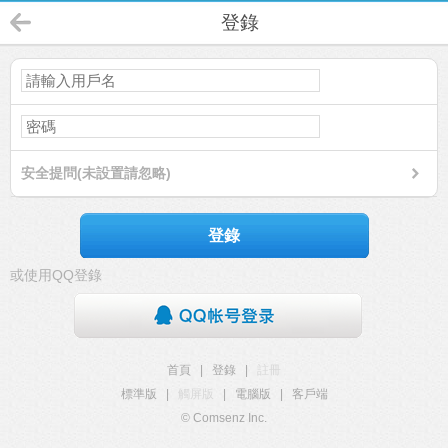
登錄
安全提問(未設置請忽略)
登錄
或使用QQ登錄
首頁
|
登錄
|
註冊
標準版
|
觸屏版
|
電腦版
|
客戶端
© Comsenz Inc.